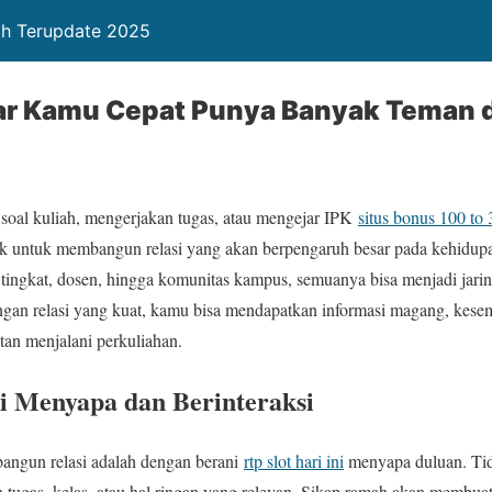
ah Terupdate 2025
iar Kamu Cepat Punya Banyak Teman 
oal kuliah, mengerjakan tugas, atau mengejar IPK
situs bonus 100 to 
ik untuk membangun relasi yang akan berpengaruh besar pada kehidup
k tingkat, dosen, hingga komunitas kampus, semuanya bisa menjadi jari
an relasi yang kuat, kamu bisa mendapatkan informasi magang, kesem
tan menjalani perkuliahan.
i Menyapa dan Berinteraksi
angun relasi adalah dengan berani
rtp slot hari ini
menyapa duluan. Tid
tugas, kelas, atau hal ringan yang relevan. Sikap ramah akan membua