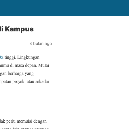
di Kampus
8 bulan ago
3x
tinggi. Lingkungan
anmu di masa depan. Mulai
ngan berharga yang
patan proyek, atau sekadar
ak perlu memulai dengan
t orang lain merasa nyaman.