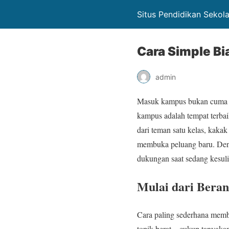
Situs Pendidikan Sekol
Cara Simple B
admin
Masuk kampus bukan cuma s
kampus adalah tempat terba
dari teman satu kelas, kaka
membuka peluang baru. Deng
dukungan saat sedang kesuli
Mulai dari Beran
Cara paling sederhana memb
topik berat—cukup tanyakan 