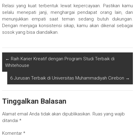
Relasi yang kuat terbentuk lewat kepercayaan. Pastikan kamu
selalu menepati janji, menghargai pendapat orang lain, dan
menunjukkan empati saat teman sedang butuh dukungan.
Dengan menjaga konsistensi sikap, kamu akan dikenal sebagai
sosok yang bisa diandalkan.
←
Raih Karier Kreatif dengan Program Studi Terbaik di
Whitehouse
6 Jurusan Terbaik di Universitas Muhammadiyah Cirebon
→
Tinggalkan Balasan
Alamat email Anda tidak akan dipublikasikan.
Ruas yang wajib
ditandai
*
Komentar
*