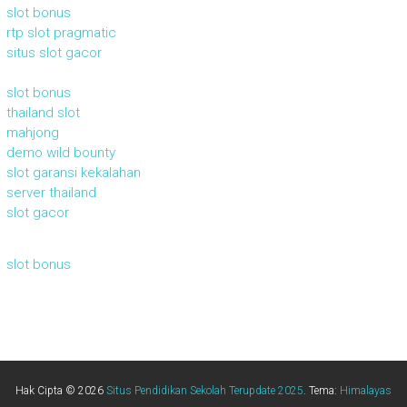
slot bonus
rtp slot pragmatic
situs slot gacor
slot bonus
thailand slot
mahjong
demo wild bounty
slot garansi kekalahan
server thailand
slot gacor
slot bonus
Hak Cipta © 2026
Situs Pendidikan Sekolah Terupdate 2025
. Tema:
Himalayas