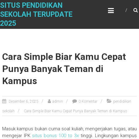
Skip
SITUS PENDIDIKAN
to
SEKOLAH TERUPDATE
content
2025
Cara Simple Biar Kamu Cepat
Punya Banyak Teman di
Kampus
Desember 6, 2025
admin
0 Komentar
pendidikan
sekolah
Cara Simple Biar Kamu Cepat Punya Banyak Teman di Kampus
Masuk kampus bukan cuma soal kuliah, mengerjakan tugas, atau
mengejar IPK
situs bonus 100 to 3x
tinggi. Lingkungan kampus