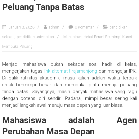
Peluang Tanpa Batas
Januari 3, 2026
admin
0 Komentar
pendidikan
,
sekolah
pendidikan universitas
Mahasiswa Hebat Berani Bermimpi Kunci
Membuka Peluang
Menjadi mahasiswa bukan sekadar soal hadir di kelas,
mengerjakan tugas
link alternatif rajamahjong
dan mengejar IPK.
Di balik rutinitas akademik, masa kuliah adalah waktu terbaik
untuk bermimpi besar dan membuka pintu menuju peluang
tanpa batas. Sayangnya, masih banyak mahasiswa yang ragu
dengan potensi diri sendiri. Padahal, mimpi besar sering kali
menjadi langkah awal menuju masa depan yang luar biasa.
Mahasiswa adalah Agen
Perubahan Masa Depan