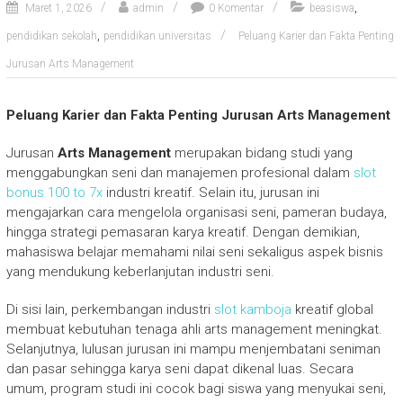
,
Maret 1, 2026
admin
0 Komentar
beasiswa
,
pendidikan sekolah
pendidikan universitas
Peluang Karier dan Fakta Penting
Jurusan Arts Management
Peluang Karier dan Fakta Penting Jurusan Arts Management
Jurusan
Arts Management
merupakan bidang studi yang
menggabungkan seni dan manajemen profesional dalam
slot
bonus 100 to 7x
industri kreatif. Selain itu, jurusan ini
mengajarkan cara mengelola organisasi seni, pameran budaya,
hingga strategi pemasaran karya kreatif. Dengan demikian,
mahasiswa belajar memahami nilai seni sekaligus aspek bisnis
yang mendukung keberlanjutan industri seni.
Di sisi lain, perkembangan industri
slot kamboja
kreatif global
membuat kebutuhan tenaga ahli arts management meningkat.
Selanjutnya, lulusan jurusan ini mampu menjembatani seniman
dan pasar sehingga karya seni dapat dikenal luas. Secara
umum, program studi ini cocok bagi siswa yang menyukai seni,