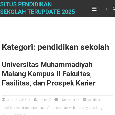
Skip
SITUS PENDIDIKAN
to
SEKOLAH TERUPDATE 2025
content
Kategori: pendidikan sekolah
Universitas Muhammadiyah
Malang Kampus II Fakultas,
Fasilitas, dan Prospek Karier
Juni 28, 2026
admin
0 Komentar
pendidikan
,
sekolah
pendidikan universitas
Universitas Muhammadiyah Malang