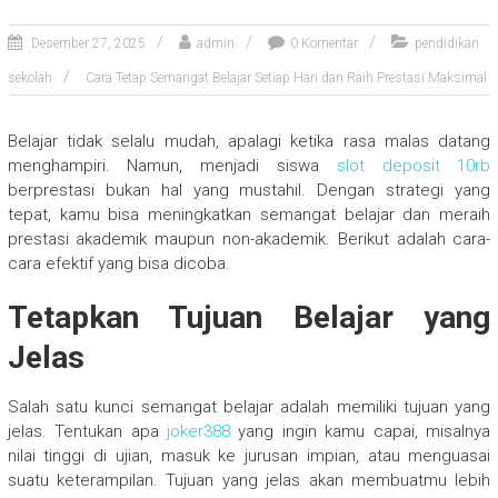
Desember 27, 2025
admin
0 Komentar
pendidikan
sekolah
Cara Tetap Semangat Belajar Setiap Hari dan Raih Prestasi Maksimal
Belajar tidak selalu mudah, apalagi ketika rasa malas datang
menghampiri. Namun, menjadi siswa
slot deposit 10rb
berprestasi bukan hal yang mustahil. Dengan strategi yang
tepat, kamu bisa meningkatkan semangat belajar dan meraih
prestasi akademik maupun non-akademik. Berikut adalah cara-
cara efektif yang bisa dicoba.
Tetapkan Tujuan Belajar yang
Jelas
Salah satu kunci semangat belajar adalah memiliki tujuan yang
jelas. Tentukan apa
joker388
yang ingin kamu capai, misalnya
nilai tinggi di ujian, masuk ke jurusan impian, atau menguasai
suatu keterampilan. Tujuan yang jelas akan membuatmu lebih