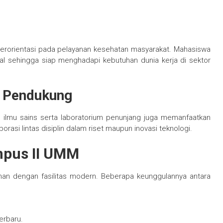
berorientasi pada pelayanan kesehatan masyarakat. Mahasiswa
al sehingga siap menghadapi kebutuhan dunia kerja di sektor
s Pendukung
 ilmu sains serta laboratorium penunjang juga memanfaatkan
orasi lintas disiplin dalam riset maupun inovasi teknologi.
mpus II UMM
man dengan fasilitas modern. Beberapa keunggulannya antara
erbaru.