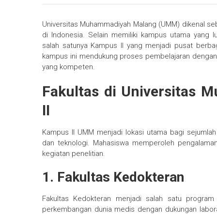
Universitas Muhammadiyah Malang (UMM) dikenal seb
di Indonesia. Selain memiliki kampus utama yang
salah satunya Kampus II yang menjadi pusat berbag
kampus ini mendukung proses pembelajaran dengan fa
yang kompeten.
Fakultas di Universitas
II
Kampus II UMM menjadi lokasi utama bagi sejumla
dan teknologi. Mahasiswa memperoleh pengalaman b
kegiatan penelitian.
1. Fakultas Kedokteran
Fakultas Kedokteran menjadi salah satu program
perkembangan dunia medis dengan dukungan laborato