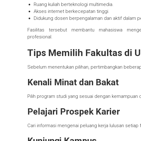
Ruang kuliah berteknologi multimedia.
Akses internet berkecepatan tinggi.
Didukung dosen berpengalaman dan aktif dalam pe
Fasilitas tersebut membantu mahasiswa menge
profesional.
Tips Memilih Fakultas di
Sebelum menentukan pilihan, pertimbangkan beberapa
Kenali Minat dan Bakat
Pilih program studi yang sesuai dengan kemampuan da
Pelajari Prospek Karier
Cari informasi mengenai peluang kerja lulusan setiap 
Kunjungi Kampus