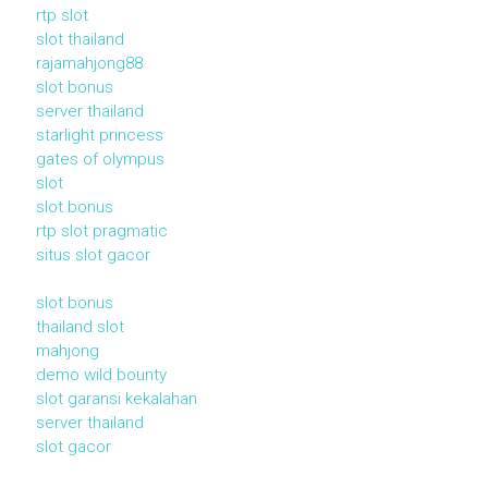
rtp slot
slot thailand
rajamahjong88
slot bonus
server thailand
starlight princess
gates of olympus
slot
slot bonus
rtp slot pragmatic
situs slot gacor
slot bonus
thailand slot
mahjong
demo wild bounty
slot garansi kekalahan
server thailand
slot gacor