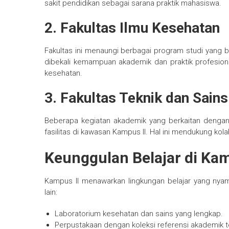
sakit pendidikan sebagai sarana praktik mahasiswa.
2. Fakultas Ilmu Kesehatan
Fakultas ini menaungi berbagai program studi yang 
dibekali kemampuan akademik dan praktik profesion
kesehatan.
3. Fakultas Teknik dan Sain
Beberapa kegiatan akademik yang berkaitan dengan
fasilitas di kawasan Kampus II. Hal ini mendukung kolab
Keunggulan Belajar di Ka
Kampus II menawarkan lingkungan belajar yang nya
lain:
Laboratorium kesehatan dan sains yang lengkap.
Perpustakaan dengan koleksi referensi akademik t