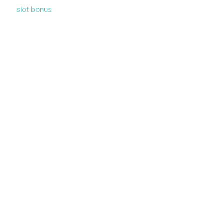
slot bonus