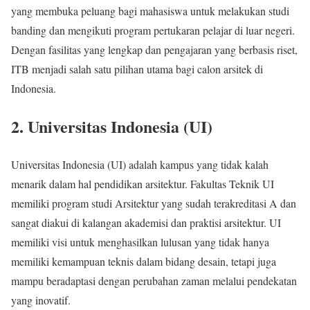
yang membuka peluang bagi mahasiswa untuk melakukan studi
banding dan mengikuti program pertukaran pelajar di luar negeri.
Dengan fasilitas yang lengkap dan pengajaran yang berbasis riset,
ITB menjadi salah satu pilihan utama bagi calon arsitek di
Indonesia.
2. Universitas Indonesia (UI)
Universitas Indonesia (UI) adalah kampus yang tidak kalah
menarik dalam hal pendidikan arsitektur. Fakultas Teknik UI
memiliki program studi Arsitektur yang sudah terakreditasi A dan
sangat diakui di kalangan akademisi dan praktisi arsitektur. UI
memiliki visi untuk menghasilkan lulusan yang tidak hanya
memiliki kemampuan teknis dalam bidang desain, tetapi juga
mampu beradaptasi dengan perubahan zaman melalui pendekatan
yang inovatif.