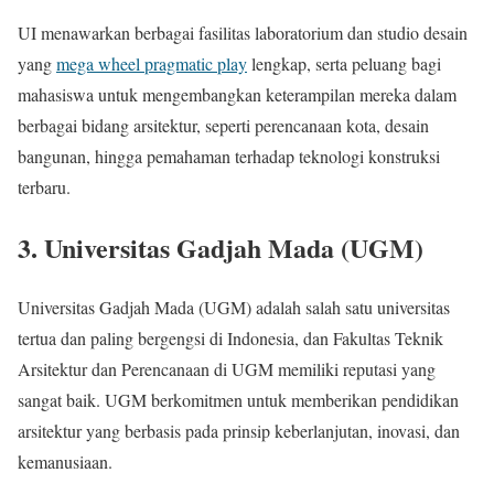
UI menawarkan berbagai fasilitas laboratorium dan studio desain
yang
mega wheel pragmatic play
lengkap, serta peluang bagi
mahasiswa untuk mengembangkan keterampilan mereka dalam
berbagai bidang arsitektur, seperti perencanaan kota, desain
bangunan, hingga pemahaman terhadap teknologi konstruksi
terbaru.
3. Universitas Gadjah Mada (UGM)
Universitas Gadjah Mada (UGM) adalah salah satu universitas
tertua dan paling bergengsi di Indonesia, dan Fakultas Teknik
Arsitektur dan Perencanaan di UGM memiliki reputasi yang
sangat baik. UGM berkomitmen untuk memberikan pendidikan
arsitektur yang berbasis pada prinsip keberlanjutan, inovasi, dan
kemanusiaan.