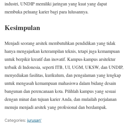
industri, UNDIP memiliki jaringan yang kuat yang dapat
membuka peluang karier bagi para lulusannya.
Kesimpulan
Menjadi seorang arsitek membutuhkan pendidikan yang tidak
hanya mengajarkan keterampilan teknis, tetapi juga kemampuan
untuk berpikir kreatif dan inovatif. Kampus-kampus arsitektur
terbaik di Indonesia, seperti ITB, UI, UGM, UKSW, dan UNDIP,
menyediakan fasilitas, kurikulum, dan pengalaman yang lengkap
untuk mengasah kemampuan mahasiswa dalam bidang desain
bangunan dan perencanaan kota. Pilihlah kampus yang sesuai
dengan minat dan tujuan karier Anda, dan mulailah perjalanan
menuju menjadi arsitek yang profesional dan berdampak.
Categories:
jurusan'