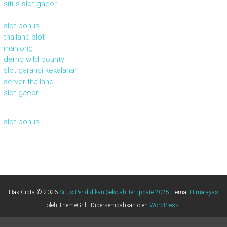
situs slot gacor
slot bonus
thailand slot
mahjong
demo wild bounty
slot garansi kekalahan
server thailand
slot gacor
slot bonus
Hak Cipta © 2026
Situs Pendidikan Sekolah Terupdate 2025
. Tema:
Himalayas
oleh ThemeGrill. Dipersembahkan oleh
WordPress
.