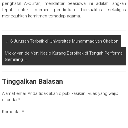
penghafal Al-Qur’an, mendaftar beasiswa ini adalah langkah
tepat untuk meraih pendidikan berkualitas sekaligus
meneguhkan komitmen terhadap agama.
←
6 Jurusan Terbaik di Universitas Muhammadiyah Cirebon
Micky van de Ven: Nasib Kurang Berpihak di Tengah Performa
Gemilang
→
Tinggalkan Balasan
Alamat email Anda tidak akan dipublikasikan.
Ruas yang wajib
ditandai
*
Komentar
*