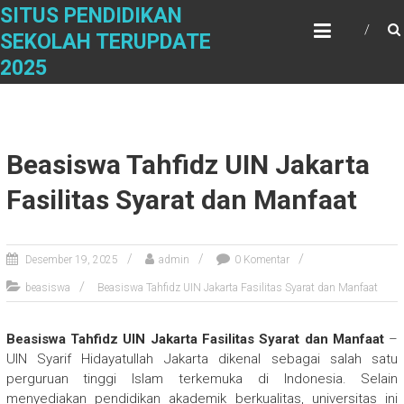
Skip
SITUS PENDIDIKAN
to
SEKOLAH TERUPDATE
content
2025
Beasiswa Tahfidz UIN Jakarta
Fasilitas Syarat dan Manfaat
Desember 19, 2025
admin
0 Komentar
beasiswa
Beasiswa Tahfidz UIN Jakarta Fasilitas Syarat dan Manfaat
Beasiswa Tahfidz UIN Jakarta Fasilitas Syarat dan Manfaat
–
UIN Syarif Hidayatullah Jakarta dikenal sebagai salah satu
perguruan tinggi Islam terkemuka di Indonesia. Selain
menyediakan pendidikan akademik berkualitas, universitas ini