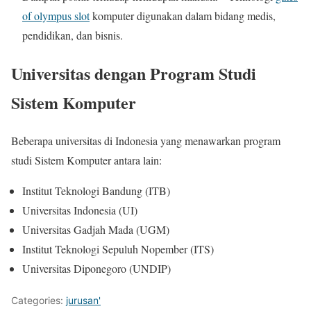
of olympus slot
komputer digunakan dalam bidang medis,
pendidikan, dan bisnis.
Universitas dengan Program Studi
Sistem Komputer
Beberapa universitas di Indonesia yang menawarkan program
studi Sistem Komputer antara lain:
Institut Teknologi Bandung (ITB)
Universitas Indonesia (UI)
Universitas Gadjah Mada (UGM)
Institut Teknologi Sepuluh Nopember (ITS)
Universitas Diponegoro (UNDIP)
Categories:
jurusan'