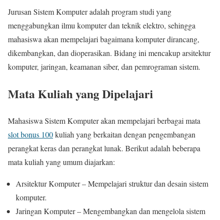
Jurusan Sistem Komputer adalah program studi yang
menggabungkan ilmu komputer dan teknik elektro, sehingga
mahasiswa akan mempelajari bagaimana komputer dirancang,
dikembangkan, dan dioperasikan. Bidang ini mencakup arsitektur
komputer, jaringan, keamanan siber, dan pemrograman sistem.
Mata Kuliah yang Dipelajari
Mahasiswa Sistem Komputer akan mempelajari berbagai mata
slot bonus 100
kuliah yang berkaitan dengan pengembangan
perangkat keras dan perangkat lunak. Berikut adalah beberapa
mata kuliah yang umum diajarkan:
Arsitektur Komputer – Mempelajari struktur dan desain sistem
komputer.
Jaringan Komputer – Mengembangkan dan mengelola sistem