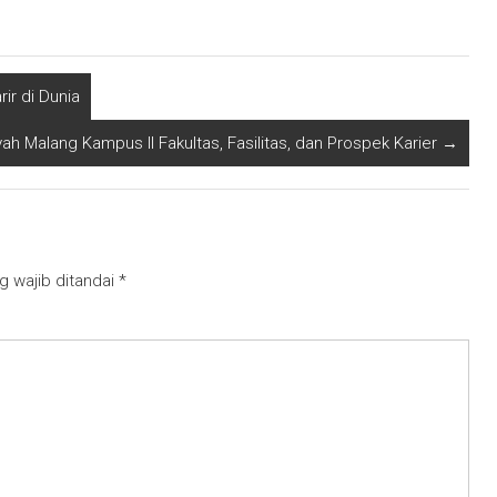
ir di Dunia
h Malang Kampus II Fakultas, Fasilitas, dan Prospek Karier
→
g wajib ditandai
*