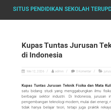
Skip
to
SITUS PENDIDIKAN SEKOLAH TERUP
content
Kupas Tuntas Jurusan Tek
di Indonesia
Mei 12, 2026
admin
0 Komentar
jurus
Kupas Tuntas Jurusan Teknik Fisika dan Mata Kul
satu bidang studi yang menggabungkan ilmu fisika,
berbagai sektor industri. Di Indonesia, jurusan
pengembangan teknologi modern, mulai dari energi, m
tidak hanya belajar teori, tetapi juga praktik re