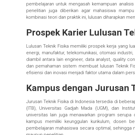
pembelajaran untuk mengasah kemampuan analisis 
penelitian juga diberikan agar mahasiswa mampu
kombinasi teori dan praktik ini, lulusan diharapkan m
Prospek Karier Lulusan Te
Lulusan Teknik Fisika memiliki prospek kerja yang lu
energi, manufaktur, telekomunikasi, otomasi industr
diambil antara lain engineer, data analyst, quality c
dan pemahaman sistem membuat lulusan Teknik Fisika
efisiensi dan inovasi menjadi faktor utama dalam pers
Kampus dengan Jurusan Te
Jurusan Teknik Fisika di Indonesia tersedia di beber
(ITB), Universitas Gadjah Mada (UGM), dan Instit
universitas lain juga menawarkan program serupa
kampus memiliki keunggulan kurikulum, dosen be
pembelajaran mahasiswa secara optimal, sehingga m
maupun penelitian.