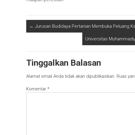
←
Jurusan Budidaya Pertanian Membuka Peluang Kar
Universitas Muhammadiya
Tinggalkan Balasan
Alamat email Anda tidak akan dipublikasikan.
Ruas yan
Komentar
*