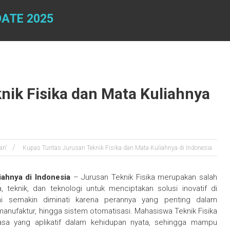
DATE 2025
nik Fisika dan Mata Kuliahnya
an'
Kupas Tuntas Jurusan Teknik Fisika dan Mata Kuliahnya di Indonesia
iahnya di Indonesia
– Jurusan Teknik Fisika merupakan salah
 teknik, dan teknologi untuk menciptakan solusi inovatif di
 ini semakin diminati karena perannya yang penting dalam
anufaktur, hingga sistem otomatisasi. Mahasiswa Teknik Fisika
kayasa yang aplikatif dalam kehidupan nyata, sehingga mampu