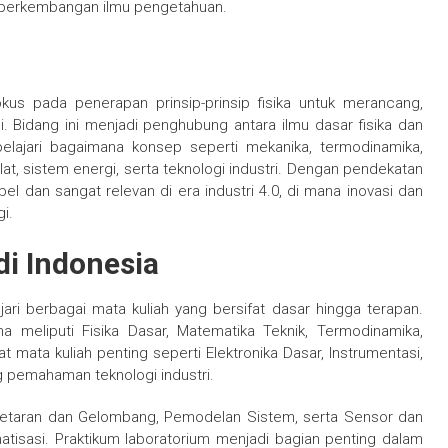
perkembangan ilmu pengetahuan.
okus pada penerapan prinsip-prinsip fisika untuk merancang,
 Bidang ini menjadi penghubung antara ilmu dasar fisika dan
lajari bagaimana konsep seperti mekanika, termodinamika,
lat, sistem energi, serta teknologi industri. Dengan pendekatan
sibel dan sangat relevan di era industri 4.0, di mana inovasi dan
i.
di Indonesia
ari berbagai mata kuliah yang bersifat dasar hingga terapan.
 meliputi Fisika Dasar, Matematika Teknik, Termodinamika,
at mata kuliah penting seperti Elektronika Dasar, Instrumentasi,
g pemahaman teknologi industri.
i Getaran dan Gelombang, Pemodelan Sistem, serta Sensor dan
atisasi. Praktikum laboratorium menjadi bagian penting dalam