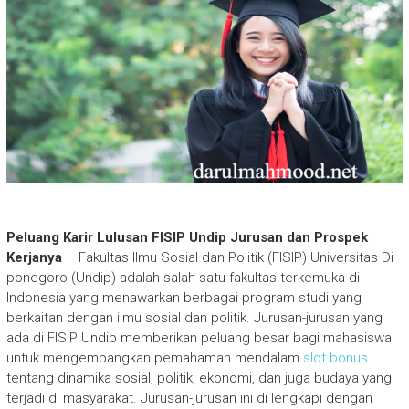
Peluang Karir Lulusan FISIP Undip Jurusan dan Prospek
Kerjanya
– Fakultas Ilmu Sosial dan Politik (FISIP) Universitas Di
ponegoro (Undip) adalah salah satu fakultas terkemuka di
Indonesia yang menawarkan berbagai program studi yang
berkaitan dengan ilmu sosial dan politik. Jurusan-jurusan yang
ada di FISIP Undip memberikan peluang besar bagi mahasiswa
untuk mengembangkan pemahaman mendalam
slot bonus
tentang dinamika sosial, politik, ekonomi, dan juga budaya yang
terjadi di masyarakat. Jurusan-jurusan ini di lengkapi dengan