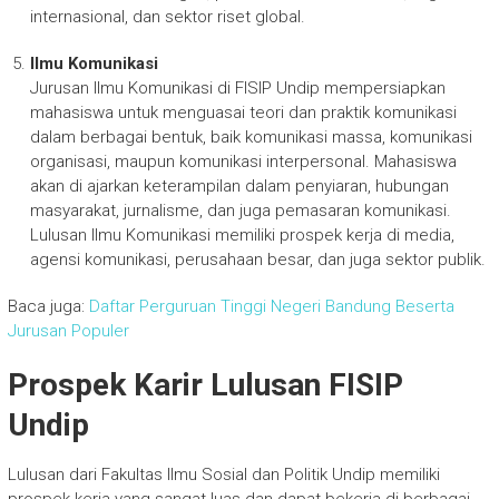
internasional, dan sektor riset global.
Ilmu Komunikasi
Jurusan Ilmu Komunikasi di FISIP Undip mempersiapkan
mahasiswa untuk menguasai teori dan praktik komunikasi
dalam berbagai bentuk, baik komunikasi massa, komunikasi
organisasi, maupun komunikasi interpersonal. Mahasiswa
akan di ajarkan keterampilan dalam penyiaran, hubungan
masyarakat, jurnalisme, dan juga pemasaran komunikasi.
Lulusan Ilmu Komunikasi memiliki prospek kerja di media,
agensi komunikasi, perusahaan besar, dan juga sektor publik.
Baca juga:
Daftar Perguruan Tinggi Negeri Bandung Beserta
Jurusan Populer
Prospek Karir Lulusan FISIP
Undip
Lulusan dari Fakultas Ilmu Sosial dan Politik Undip memiliki