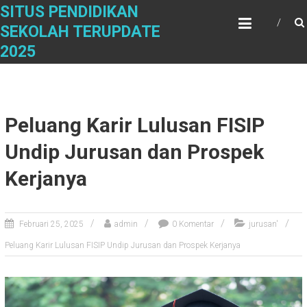
Skip
SITUS PENDIDIKAN
to
SEKOLAH TERUPDATE
content
2025
Peluang Karir Lulusan FISIP
Undip Jurusan dan Prospek
Kerjanya
Februari 25, 2025
admin
0 Komentar
jurusan'
Peluang Karir Lulusan FISIP Undip Jurusan dan Prospek Kerjanya