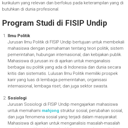
kurikulum yang relevan dan berfokus pada keterampilan yang di
butuhkan di dunia profesional.
Program Studi di FISIP Undip
Ilmu Politik
Jurusan Ilmu Politik di FISIP Undip bertujuan untuk membekali
mahasiswa dengan pemahaman tentang teori politik, sistem
pemerintahan, hubungan internasional, dan kebijakan publik.
Mahasiswa di jurusan ini di ajarkan untuk menganalisis
berbagai isu politik yang ada di Indonesia dan dunia secara
kritis dan sistematis. Lulusan Ilmu Politik memiliki prospek
karir yang luas di lembaga pemerintahan, organisasi
internasional, lembaga riset, dan juga sektor swasta.
Sosiologi
Jurusan Sosiologi di FISIP Undip mengajarkan mahasiswa
untuk memahami
mahjong
struktur sosial, perubahan sosial,
dan juga fenomena sosial yang terjadi dalam masyarakat.
Mahasiswa di ajarkan untuk menganalisis masalah-masalah