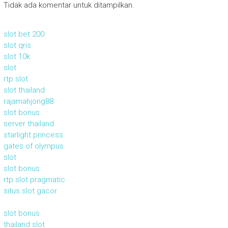
Tidak ada komentar untuk ditampilkan.
slot bet 200
slot qris
slot 10k
slot
rtp slot
slot thailand
rajamahjong88
slot bonus
server thailand
starlight princess
gates of olympus
slot
slot bonus
rtp slot pragmatic
situs slot gacor
slot bonus
thailand slot