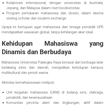
Kolaborasi internasional, dengan universitas di Australia,
Jepang, dan Malaysia dalam riset biodiversitas.
Program pertukaran mahasiswa dan dosen, dalam skema
visiting scholar dan student exchange.
Upaya ini bertujuan agar mahasiswa dan tenaga pendidik UPR
mendapatkan wawasan global, tanpa kehilangan akar lokal.
Kehidupan Mahasiswa yang
Dinamis dan Berbudaya
Mahasiswa Universitas Palangka Raya berasal dari berbagai latar
belakang etnis dan daerah, menjadikan kehidupan kampus
multikultural dan penuh warna.
Aktivitas kemahasiswaan meliputi:
Unit kegiatan mahasiswa (UKM) di bidang seni, olahraga,
jurnalistik, dan kewirausahaan.
Komunitas pecinta alam dan lingkungan, aktif dalam