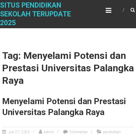
Skip
SITUS PENDIDIKAN
to
SEKOLAH TERUPDATE
content
2025
Tag: Menyelami Potensi dan
Prestasi Universitas Palangka
Raya
Menyelami Potensi dan Prestasi
Universitas Palangka Raya
Juli 27, 2025
admin
0 Komentar
pendidikan