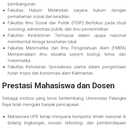
pembangunan.
Fakultas Hukum Melahirkan sarjana hukum dengan
pemahaman sosial dan keadilan.
Fakultas Ilmu Sosial dan Politik (FISIP) Berfokus pada studi
sosiologi, administrasi publik, dan ilmu pemerintahan.
Fakultas Kedokteran Termasuk dalam upaya nasional
membentuk tenaga kesehatan lokal.
Fakultas Matematika dan Ilmu Pengetahuan Alam (FMIPA)
Memperdalam ilmu eksakta seperti biologi, kimia, dan
matematika.
Fakultas Kehutanan Spesialisasi utama dalam pengelolaan
hutan tropis dan konservasi alam Kalimantan.
Prestasi Mahasiswa dan Dosen
Sebagai institusi yang terus berkembang, Universitas Palangka
Raya telah mengukir banyak pencapaian:
Mahasiswa UPR kerap menjuarai kompetisi ilmiah nasional di
bidang lingkungan, inovasi teknologi, dan pemberdayaan