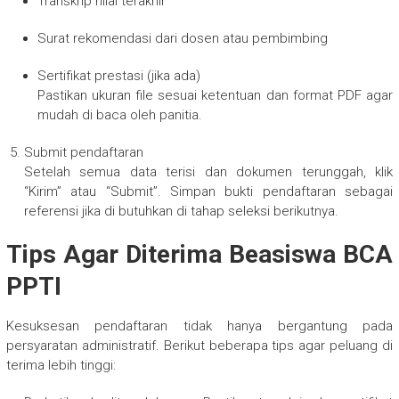
Transkrip nilai terakhir
Surat rekomendasi dari dosen atau pembimbing
Sertifikat prestasi (jika ada)
Pastikan ukuran file sesuai ketentuan dan format PDF agar
mudah di baca oleh panitia.
Submit pendaftaran
Setelah semua data terisi dan dokumen terunggah, klik
“Kirim” atau “Submit”. Simpan bukti pendaftaran sebagai
referensi jika di butuhkan di tahap seleksi berikutnya.
Tips Agar Diterima Beasiswa BCA
PPTI
Kesuksesan pendaftaran tidak hanya bergantung pada
persyaratan administratif. Berikut beberapa tips agar peluang di
terima lebih tinggi: