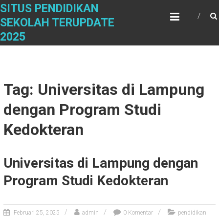
Skip
SITUS PENDIDIKAN
to
SEKOLAH TERUPDATE
content
2025
Tag: Universitas di Lampung
dengan Program Studi
Kedokteran
Universitas di Lampung dengan
Program Studi Kedokteran
Februari 25, 2025
admin
0 Komentar
pendidikan