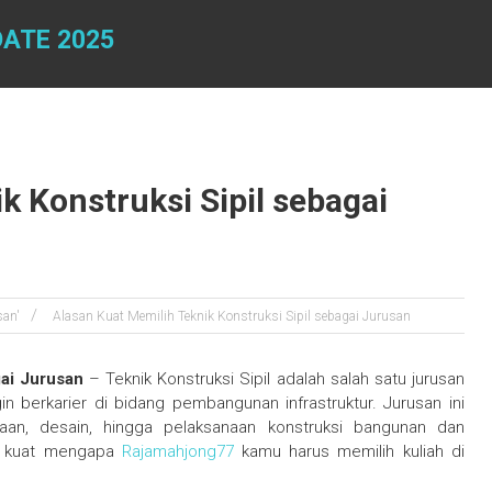
DATE 2025
k Konstruksi Sipil sebagai
san'
Alasan Kuat Memilih Teknik Konstruksi Sipil sebagai Jurusan
gai Jurusan
– Teknik Konstruksi Sipil adalah salah satu jurusan
n berkarier di bidang pembangunan infrastruktur. Jurusan ini
aan, desain, hingga pelaksanaan konstruksi bangunan dan
san kuat mengapa
Rajamahjong77
kamu harus memilih kuliah di