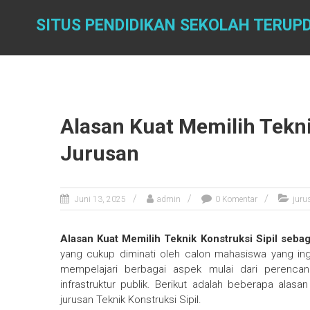
Skip
to
SITUS PENDIDIKAN SEKOLAH TERUP
content
Alasan Kuat Memilih Tekni
Jurusan
Juni 13, 2025
admin
0 Komentar
juru
Alasan Kuat Memilih Teknik Konstruksi Sipil seba
yang cukup diminati oleh calon mahasiswa yang ingi
mempelajari berbagai aspek mulai dari perencan
infrastruktur publik. Berikut adalah beberapa ala
jurusan Teknik Konstruksi Sipil.