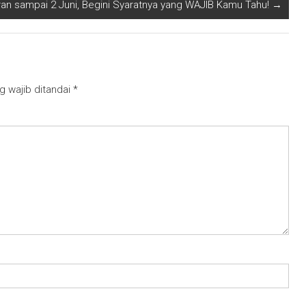
n sampai 2 Juni, Begini Syaratnya yang WAJIB Kamu Tahu!
→
g wajib ditandai
*