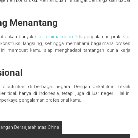
ajemen konstruksi. Kemampuan ini sangat berharga dan dapat
ng Menantang
memberikan banyak
slot minimal depo 10k
pengalaman praktik di
k konstruksi langsung, sehingga memahami bagaimana proses
 ini membuat kamu siap menghadapi tantangan dunia kerja
sional
u dibutuhkan di berbagai negara. Dengan bekal ilmu Teknik
er tidak hanya di Indonesia, tetapi juga di luar negeri. Hal ini
perkaya pengalaman profesional kamu.
angan Bersejarah atas China