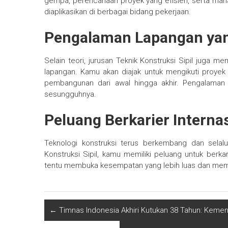
gempa, perencanaan proyek yang efisien, serta man
diaplikasikan di berbagai bidang pekerjaan.
Pengalaman Lapangan ya
Selain teori, jurusan Teknik Konstruksi Sipil juga 
lapangan. Kamu akan diajak untuk mengikuti proye
pembangunan dari awal hingga akhir. Pengalaman
sesungguhnya.
Peluang Berkarier Interna
Teknologi konstruksi terus berkembang dan selal
Konstruksi Sipil, kamu memiliki peluang untuk berkari
tentu membuka kesempatan yang lebih luas dan mem
←
Timnas Indonesia Akhiri Kutukan 38 Tahun: Kemen