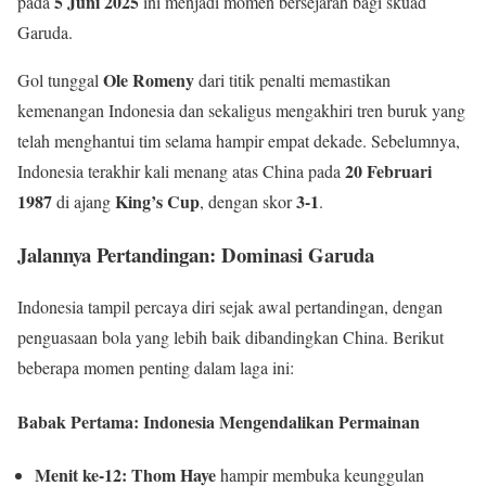
5 Juni 2025
pada
ini menjadi momen bersejarah bagi skuad
Garuda.
Ole Romeny
Gol tunggal
dari titik penalti memastikan
kemenangan Indonesia dan sekaligus mengakhiri tren buruk yang
telah menghantui tim selama hampir empat dekade. Sebelumnya,
20 Februari
Indonesia terakhir kali menang atas China pada
1987
King’s Cup
3-1
di ajang
, dengan skor
.
Jalannya Pertandingan: Dominasi Garuda
Indonesia tampil percaya diri sejak awal pertandingan, dengan
penguasaan bola yang lebih baik dibandingkan China. Berikut
beberapa momen penting dalam laga ini:
Babak Pertama: Indonesia Mengendalikan Permainan
Menit ke-12:
Thom Haye
hampir membuka keunggulan