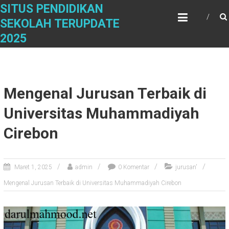
Skip
SITUS PENDIDIKAN
to
SEKOLAH TERUPDATE
content
2025
Mengenal Jurusan Terbaik di
Universitas Muhammadiyah
Cirebon
Maret 1, 2025
admin
0 Komentar
jurusan'
Mengenal Jurusan Terbaik di Universitas Muhammadiyah Cirebon