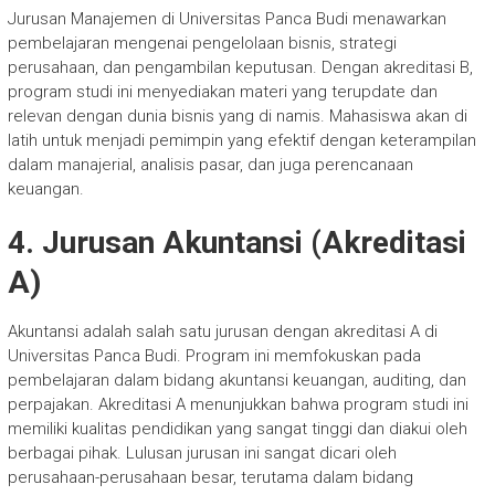
Jurusan Manajemen di Universitas Panca Budi menawarkan
pembelajaran mengenai pengelolaan bisnis, strategi
perusahaan, dan pengambilan keputusan. Dengan akreditasi B,
program studi ini menyediakan materi yang terupdate dan
relevan dengan dunia bisnis yang di namis. Mahasiswa akan di
latih untuk menjadi pemimpin yang efektif dengan keterampilan
dalam manajerial, analisis pasar, dan juga perencanaan
keuangan.
4.
Jurusan Akuntansi (Akreditasi
A)
Akuntansi adalah salah satu jurusan dengan akreditasi A di
Universitas Panca Budi. Program ini memfokuskan pada
pembelajaran dalam bidang akuntansi keuangan, auditing, dan
perpajakan. Akreditasi A menunjukkan bahwa program studi ini
memiliki kualitas pendidikan yang sangat tinggi dan diakui oleh
berbagai pihak. Lulusan jurusan ini sangat dicari oleh
perusahaan-perusahaan besar, terutama dalam bidang