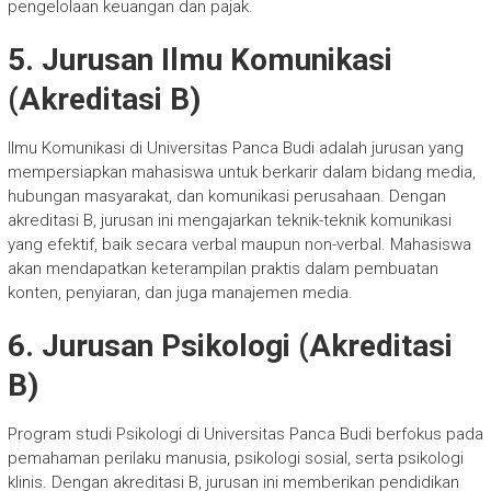
pengelolaan keuangan dan pajak.
5.
Jurusan Ilmu Komunikasi
(Akreditasi B)
Ilmu Komunikasi di Universitas Panca Budi adalah jurusan yang
mempersiapkan mahasiswa untuk berkarir dalam bidang media,
hubungan masyarakat, dan komunikasi perusahaan. Dengan
akreditasi B, jurusan ini mengajarkan teknik-teknik komunikasi
yang efektif, baik secara verbal maupun non-verbal. Mahasiswa
akan mendapatkan keterampilan praktis dalam pembuatan
konten, penyiaran, dan juga manajemen media.
6.
Jurusan Psikologi (Akreditasi
B)
Program studi Psikologi di Universitas Panca Budi berfokus pada
pemahaman perilaku manusia, psikologi sosial, serta psikologi
klinis. Dengan akreditasi B, jurusan ini memberikan pendidikan