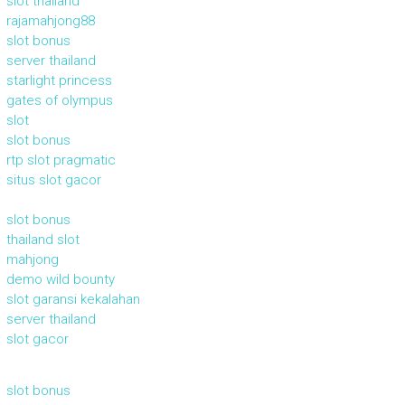
slot thailand
rajamahjong88
slot bonus
server thailand
starlight princess
gates of olympus
slot
slot bonus
rtp slot pragmatic
situs slot gacor
slot bonus
thailand slot
mahjong
demo wild bounty
slot garansi kekalahan
server thailand
slot gacor
slot bonus