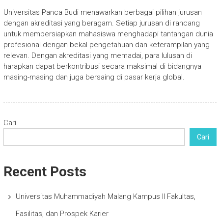
Universitas Panca Budi menawarkan berbagai pilihan jurusan
dengan akreditasi yang beragam. Setiap jurusan di rancang
untuk mempersiapkan mahasiswa menghadapi tantangan dunia
profesional dengan bekal pengetahuan dan keterampilan yang
relevan. Dengan akreditasi yang memadai, para lulusan di
harapkan dapat berkontribusi secara maksimal di bidangnya
masing-masing dan juga bersaing di pasar kerja global.
Cari
Cari
Recent Posts
Universitas Muhammadiyah Malang Kampus II Fakultas,
Fasilitas, dan Prospek Karier