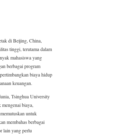
tak di Beijing, China,
itas tinggi, terutama dalam
 banyak mahasiswa yang
gan berbagai program
mpertimbangkan biaya hidup
ncanaan keuangan.
dunia, Tsinghua University
 mengenai biaya,
m memutuskan untuk
 akan membahas berbagai
r lain yang perlu