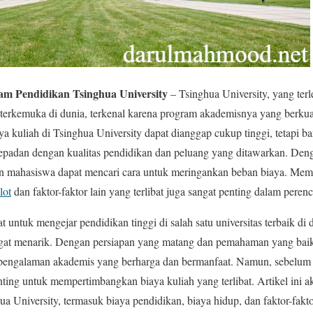
am Pendidikan Tsinghua University
– Tsinghua University, yang terle
s terkemuka di dunia, terkenal karena program akademisnya yang berkual
aya kuliah di Tsinghua University dapat dianggap cukup tinggi, tetapi
 sepadan dengan kualitas pendidikan dan peluang yang ditawarkan. Den
lon mahasiswa dapat mencari cara untuk meringankan beban biaya. Me
lot
dan faktor-faktor lain yang terlibat juga sangat penting dalam pere
 untuk mengejar pendidikan tinggi di salah satu universitas terbaik di 
gat menarik. Dengan persiapan yang matang dan pemahaman yang baik
 pengalaman akademis yang berharga dan bermanfaat. Namun, sebelu
penting untuk mempertimbangkan biaya kuliah yang terlibat. Artikel ini
ua University, termasuk biaya pendidikan, biaya hidup, dan faktor-fakto