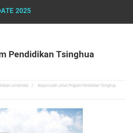
DATE 2025
am Pendidikan Tsinghua
idikan universitas
Biaya Kuliah untuk Program Pendidikan Tsinghua