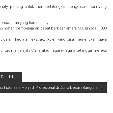
rsity, penting untuk memperhitungkan pengeluaran lain yang
endaftaran yang harus dibayar.
n materi pembelajaran dapat berkisar antara 500 hingga 1.000
at dalam kegiatan ekstrakurikuler yang bisa memerlukan biaya
.
untuk menjelajahi China atau negara-negara tetangga, mereka
 Pendidikan
 di Indonesia Menjadi Profesional di Dunia Desain Bangunan
→