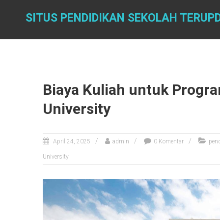
Skip
to
SITUS PENDIDIKAN SEKOLAH TERUP
content
Biaya Kuliah untuk Progr
University
April 24, 2025
admin
0 Komentar
pend
University