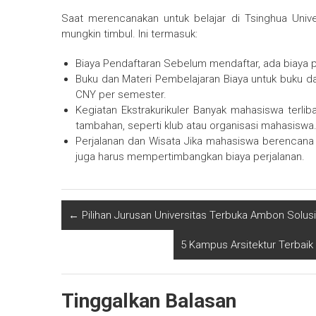
Saat merencanakan untuk belajar di Tsinghua Unive
mungkin timbul. Ini termasuk:
Biaya Pendaftaran Sebelum mendaftar, ada biaya p
Buku dan Materi Pembelajaran Biaya untuk buku da
CNY per semester.
Kegiatan Ekstrakurikuler Banyak mahasiswa terlib
tambahan, seperti klub atau organisasi mahasiswa
Perjalanan dan Wisata Jika mahasiswa berencana 
juga harus mempertimbangkan biaya perjalanan.
←
Pilihan Jurusan Universitas Terbuka Ambon Solusi
5 Kampus Arsitektur Terbaik
Tinggalkan Balasan