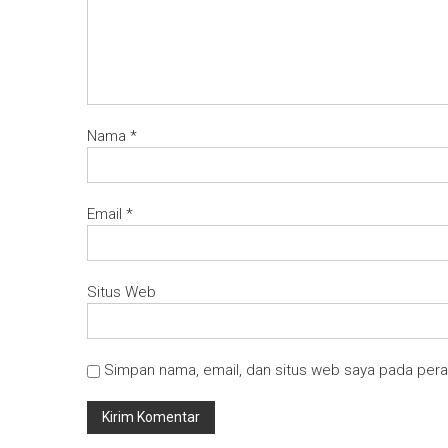
Nama
*
Email
*
Situs Web
Simpan nama, email, dan situs web saya pada pera