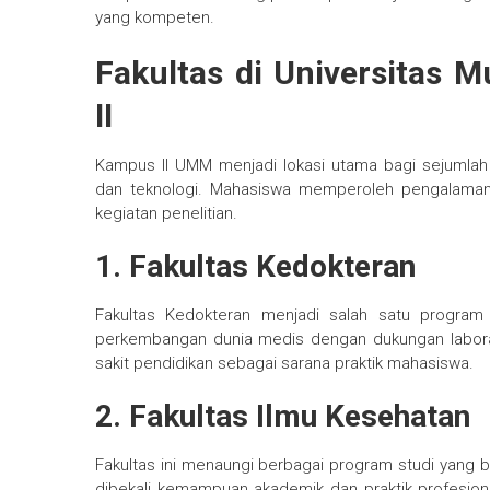
yang kompeten.
Fakultas di Universitas
II
Kampus II UMM menjadi lokasi utama bagi sejumla
dan teknologi. Mahasiswa memperoleh pengalaman b
kegiatan penelitian.
1. Fakultas Kedokteran
Fakultas Kedokteran menjadi salah satu program
perkembangan dunia medis dengan dukungan laborato
sakit pendidikan sebagai sarana praktik mahasiswa.
2. Fakultas Ilmu Kesehatan
Fakultas ini menaungi berbagai program studi yang 
dibekali kemampuan akademik dan praktik profesion