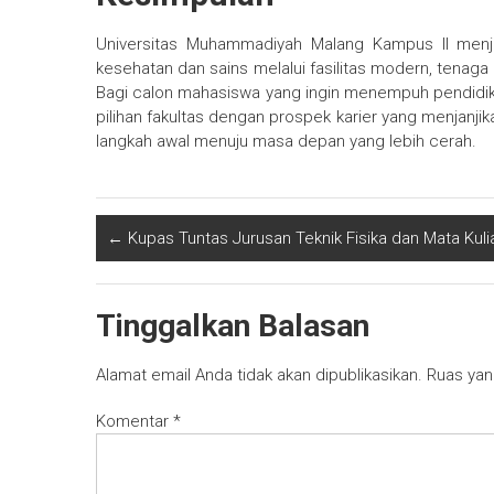
Universitas Muhammadiyah Malang Kampus II men
kesehatan dan sains melalui fasilitas modern, tenaga
Bagi calon mahasiswa yang ingin menempuh pendidi
pilihan fakultas dengan prospek karier yang menjanjik
langkah awal menuju masa depan yang lebih cerah.
←
Kupas Tuntas Jurusan Teknik Fisika dan Mata Kuli
Tinggalkan Balasan
Alamat email Anda tidak akan dipublikasikan.
Ruas yan
Komentar
*