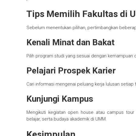
Tips Memilih Fakultas di
Sebelum menentukan pilihan, pertimbangkan beberapa
Kenali Minat dan Bakat
Pilih program studi yang sesuai dengan kemampuan da
Pelajari Prospek Karier
Cari informasi mengenai peluang kerja lulusan setiap 
Kunjungi Kampus
Mengikuti kegiatan open house atau campus tour 
belajar, serta budaya akademik di UMM.
Kesimpulan