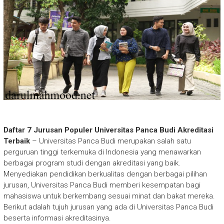
Daftar 7 Jurusan Populer Universitas Panca Budi Akreditasi
Terbaik
– Universitas Panca Budi merupakan salah satu
perguruan tinggi terkemuka di Indonesia yang menawarkan
berbagai program studi dengan akreditasi yang baik.
Menyediakan pendidikan berkualitas dengan berbagai pilihan
jurusan, Universitas Panca Budi memberi kesempatan bagi
mahasiswa untuk berkembang sesuai minat dan bakat mereka.
Berikut adalah tujuh jurusan yang ada di Universitas Panca Budi
beserta informasi akreditasinya.