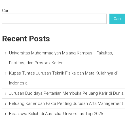
Cari
Cari
Recent Posts
Universitas Muhammadiyah Malang Kampus II Fakultas,
Fasilitas, dan Prospek Karier
Kupas Tuntas Jurusan Teknik Fisika dan Mata Kuliahnya di
Indonesia
Jurusan Budidaya Pertanian Membuka Peluang Karir di Dunia
Peluang Karier dan Fakta Penting Jurusan Arts Management
Beasiswa Kuliah di Australia: Universitas Top 2025