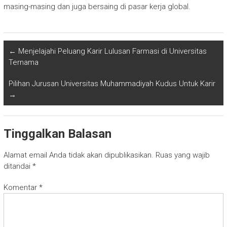
masing-masing dan juga bersaing di pasar kerja global.
←
Menjelajahi Peluang Karir Lulusan Farmasi di Universitas
Ternama
Pilihan Jurusan Universitas Muhammadiyah Kudus Untuk Karir
→
Tinggalkan Balasan
Alamat email Anda tidak akan dipublikasikan.
Ruas yang wajib
ditandai
*
Komentar
*